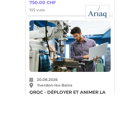
750.00 CHF
105 vues
20.08.2026
Yverdon-les-Bains
QRQC - DÉPLOYER ET ANIMER LA
RÉSOLUTION DE PROBLÈME AU
QUOTIDIEN
Un bon choix pour passer d’une
intention d’amélioration à une
pratique plus rigoureuse, mesurable
et partagée.
1100.00 CHF
88 vues · 4 intéressés