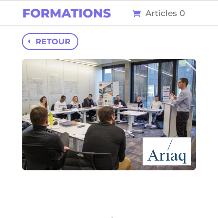
Articles 0
RETOUR
78
0