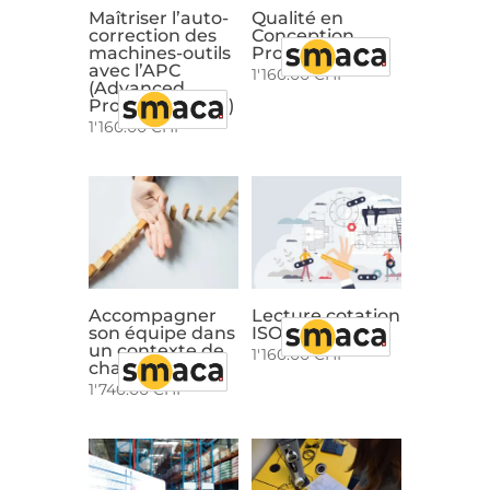
Maîtriser l’auto-
Qualité en
correction des
Conception
machines-outils
Produit (QbD)
avec l’APC
1'160.00
CHF
(Advanced
Process Control)
1'160.00
CHF
Accompagner
Lecture cotation
son équipe dans
ISO-GPS
un contexte de
1'160.00
CHF
changement
1'740.00
CHF