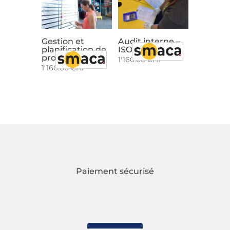
Gestion et
Audit interne –
planification de
ISO17025 : 2017
production
1'160.00
CHF
1'160.00
CHF
Paiement sécurisé