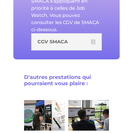
SMACA s'appliquent en
priorité à celles de Job
Watch. Vous pouvez
consulter les CGV de SMACA
ci-dessous.
CGV SMACA
D'autres prestations qui
pourraient vous plaire :